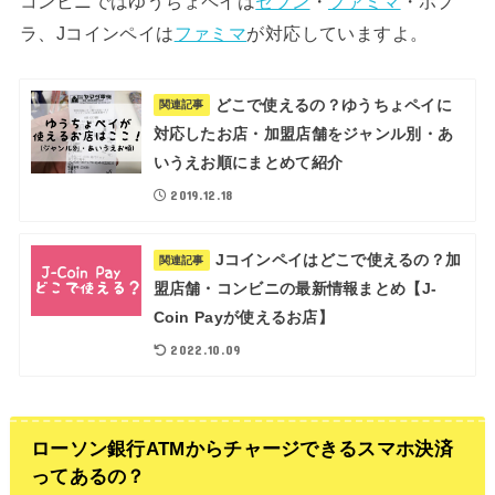
コンビニではゆうちょペイは
セブン
・
ファミマ
・ポプ
ラ、Jコインペイは
ファミマ
が対応していますよ。
どこで使えるの？ゆうちょペイに
関連記事
対応したお店・加盟店舗をジャンル別・あ
いうえお順にまとめて紹介
2019.12.18
Jコインペイはどこで使えるの？加
関連記事
盟店舗・コンビニの最新情報まとめ【J-
Coin Payが使えるお店】
2022.10.09
ローソン銀行ATMからチャージできるスマホ決済
ってあるの？