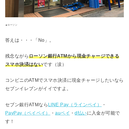
▲ローソン
答えは・・・「No」。
残念ながら
ローソン銀行ATMから現金チャージできる
スマホ決済はない
です（涙）
コンビニのATMでスマホ決済に現金チャージしたいなら
セブンイレブンがイイですよ。
セブン銀行ATMなら
LINE Pay（ラインペイ）
・
PayPay（ペイペイ）
・
auペイ
・
d払い
に入金が可能で
す！