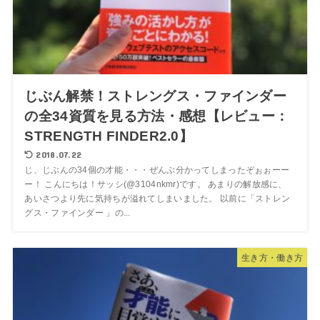
じぶん解禁！ストレングス・ファインダー
の全34資質を見る方法・感想【レビュー：
STRENGTH FINDER2.0】
2018.07.22
じ、じぶんの34個の才能・・・ぜんぶ分かってしまったぞぉぉーー
ー！ こんにちは！サッシ(@3104nkmr)です。 あまりの解放感に、
あいさつより先に気持ちが溢れてしまいました。 以前に「ストレン
グス・ファインダー 」の...
生き方・働き方