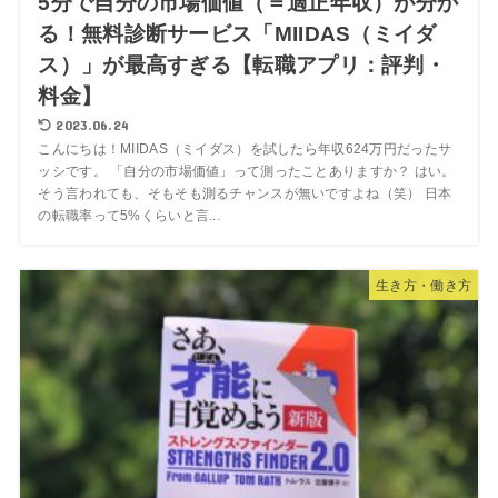
5分で自分の市場価値（＝適正年収）が分か
る！無料診断サービス「MIIDAS（ミイダ
ス）」が最高すぎる【転職アプリ：評判・
料金】
2023.06.24
こんにちは！MIIDAS（ミイダス）を試したら年収624万円だったサ
ッシです。 「自分の市場価値」って測ったことありますか？ はい。
そう言われても、そもそも測るチャンスが無いですよね（笑） 日本
の転職率って5%くらいと言...
生き方・働き方