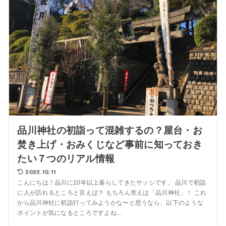
品川神社の初詣って混雑するの？屋台・お
焚き上げ・おみくじなど事前に知っておき
たい７つのリアル情報
2022.10.11
こんにちは！品川に10年以上暮らしてきたサッシです。 品川で初詣
に人が訪れるところと言えば？ もちろん答えは「品川神社」！ これ
から品川神社に初詣行ってみようかな〜と思うなら、以下のような
ポイントが気になるところですよね...