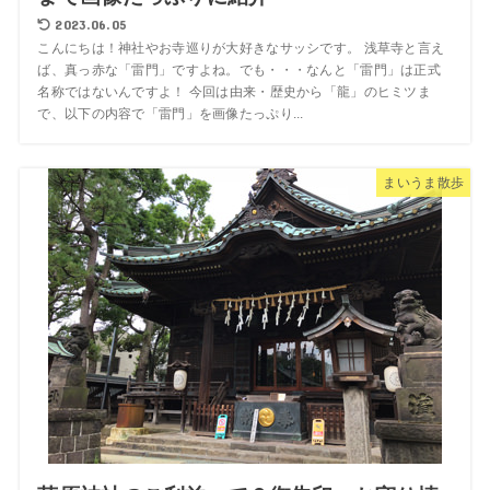
2023.06.05
こんにちは！神社やお寺巡りが大好きなサッシです。 浅草寺と言え
ば、真っ赤な「雷門」ですよね。でも・・・なんと「雷門」は正式
名称ではないんですよ！ 今回は由来・歴史から「龍」のヒミツま
で、以下の内容で「雷門」を画像たっぷり...
まいうま散歩