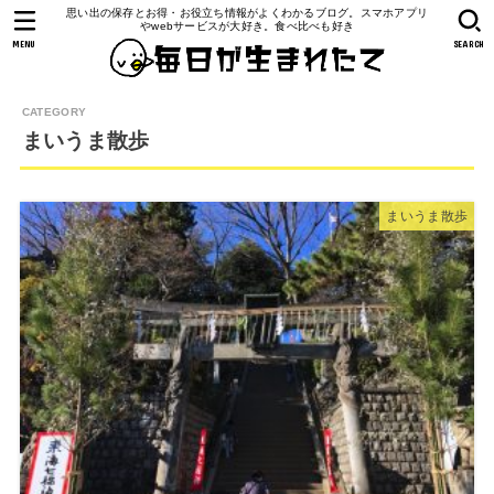
思い出の保存とお得・お役立ち情報がよくわかるブログ。スマホアプリ
やwebサービスが大好き。食べ比べも好き
MENU
SEARCH
まいうま散歩
まいうま散歩