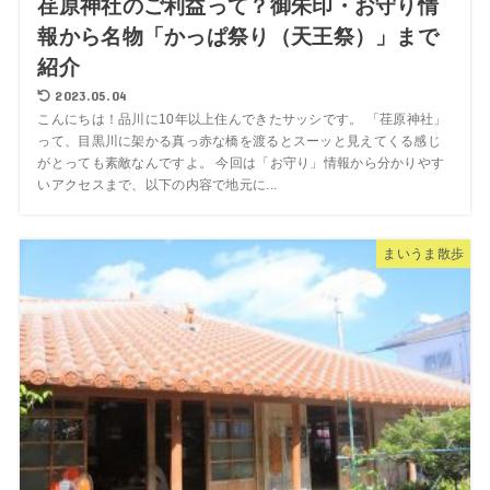
荏原神社のご利益って？御朱印・お守り情
報から名物「かっぱ祭り（天王祭）」まで
紹介
2023.05.04
こんにちは！品川に10年以上住んできたサッシです。 「荏原神社」
って、目黒川に架かる真っ赤な橋を渡るとスーッと見えてくる感じ
がとっても素敵なんですよ。 今回は「お守り」情報から分かりやす
いアクセスまで、以下の内容で地元に...
まいうま散歩