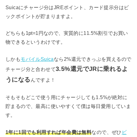
Suicaにチャージ分はJREポイント、カード提示分はビ
ックポイントが貯まりますよ。
どちらも1pt=1円なので、実質的に11.5%割引でお買い
物できるというわけです。
しかも
モバイルSuica
なら2%還元できっぷを買えるので
3.5%還元でJRに乗れるよ
チャージ分と合わせて
うになる
んですよ！
そもそもどこで使う用にチャージしても1.5%が絶対に
貯まるので、最高に使いやすくて僕は毎日愛用していま
す。
1年に1回でも利用すれば年会費は無料
なので、ぜひ
ビ