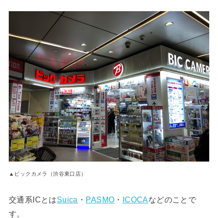
▲ビックカメラ（渋谷東口店）
交通系ICとは
Suica
・
PASMO
・
ICOCA
などのことで
す。