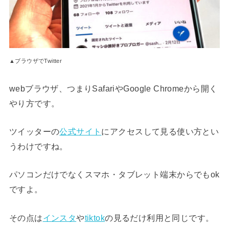
▲ブラウザでTwitter
webブラウザ、つまりSafariやGoogle Chromeから開く
やり方です。
ツイッターの
公式サイト
にアクセスして見る使い方とい
うわけですね。
パソコンだけでなくスマホ・タブレット端末からでもok
ですよ。
その点は
インスタ
や
tiktok
の見るだけ利用と同じです。