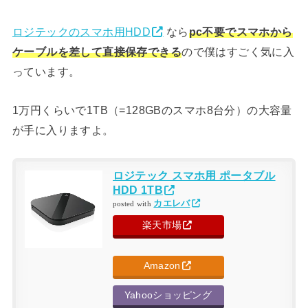
ロジテックのスマホ用HDD
なら
pc不要でスマホから
ケーブルを差して直接保存できる
ので僕はすごく気に入
っています。
1万円くらいで1TB（=128GBのスマホ8台分）の大容量
が手に入りますよ。
ロジテック スマホ用 ポータブル
HDD 1TB
カエレバ
posted with
楽天市場
Amazon
Yahooショッピング