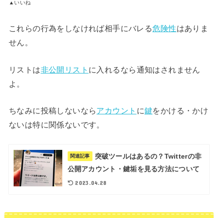
▲いいね
これらの行為をしなければ相手にバレる
危険性
はありま
せん。
リストは
非公開リスト
に入れるなら通知はされません
よ。
ちなみに投稿しないなら
アカウント
に
鍵
をかける・かけ
ないは特に関係ないです。
突破ツールはあるの？Twitterの非
関連記事
公開アカウント・鍵垢を見る方法について
2023.04.28