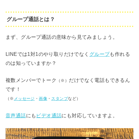
グループ通話とは？
まず、グループ通話の意味から見てみましょう。
LINEでは1対1のやり取りだけでなく
グループ
も作れる
のは知っていますか？
複数メンバーでトーク
だけでなく電話もできるん
（※）
です！
（※
メッセージ
・
画像
・
スタンプ
など）
音声通話
にも
ビデオ通話
にも対応していますよ。