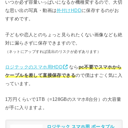
いつか必ず容量いっぱいになるか機種変するので、大切
な思い出の写真・動画は
外付けHDD
に保存するのがお
すすめです。
子どもや恋人とのちょっと見られたくない画像なども絶
対に漏らさずに保存できますので。
（ネットにアップすれば流出のリスクが必ずあります）
ロジテックのスマホ用HDD
なら
pc不要でスマホから
ケーブルを差して直接保存できる
ので僕はすごく気に入
っています。
1万円くらいで1TB（=128GBのスマホ8台分）の大容量
が手に入りますよ。
ロジテック スマホ用 ポータブル