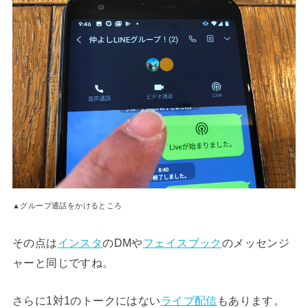
▲グループ通話をかけるところ
その点は
インスタ
のDMや
フェイスブック
のメッセンジ
ャーと同じですね。
さらに1対1のトークにはない
ライブ配信
もあります。