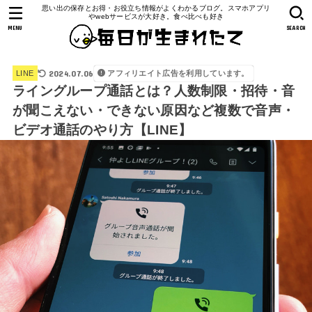
思い出の保存とお得・お役立ち情報がよくわかるブログ。スマホアプリ
やwebサービスが大好き。食べ比べも好き
MENU
SEARCH
2024.07.06
アフィリエイト広告を利用しています。
LINE
ライングループ通話とは？人数制限・招待・音
が聞こえない・できない原因など複数で音声・
ビデオ通話のやり方【LINE】