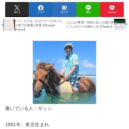
ポスト
シェア
はてブ
送る
Pocket
いつ・どうなったの？グーグルフォ
じぶんの希望・目的に合った質の高
ト終了の真相と対策【Google
いフォロワーの増やし方【Twitter】
Photo】
書いている人：サッシ
1981年、東京生まれ