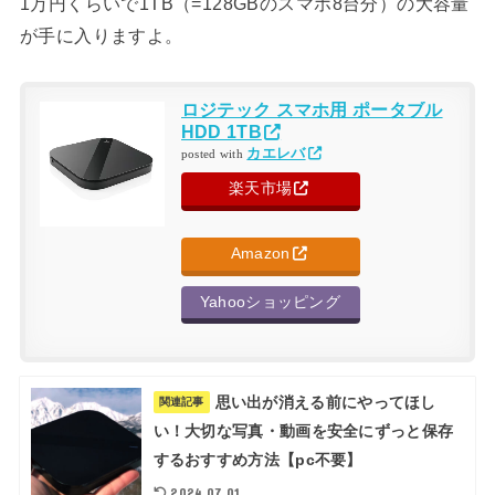
1万円くらいで1TB（=128GBのスマホ8台分）の大容量
が手に入りますよ。
ロジテック スマホ用 ポータブル
HDD 1TB
カエレバ
posted with
楽天市場
Amazon
Yahooショッピング
思い出が消える前にやってほし
関連記事
い！大切な写真・動画を安全にずっと保存
するおすすめ方法【pc不要】
2024.07.01