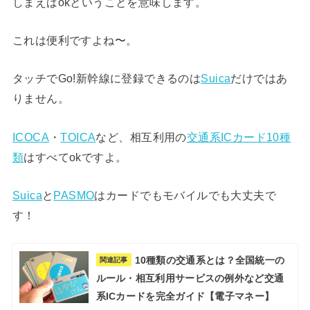
しまえばokということを意味します。
これは便利ですよね〜。
タッチでGo!新幹線に登録できるのは
Suica
だけではあ
りません。
ICOCA
・
TOICA
など、相互利用の
交通系ICカード10種
類
はすべてokですよ。
Suica
と
PASMO
はカードでもモバイルでも大丈夫で
す！
10種類の交通系とは？全国統一の
関連記事
ルール・相互利用サービスの例外など交通
系ICカードを完全ガイド【電子マネー】