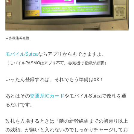
▲多機能券売機
モバイルSuica
ならアプリからもできますよ。
（モバイルPASMOはアプリ不可。券売機で登録が必要）
いったん登録すれば、それでもう準備はok！
あとはその
交通系ICカード
やモバイルSuicaで改札を通
るだけです。
改札を入場するときは「隣の新幹線駅までの初乗り以上
の残額」が無いと入れないのでしっかりチャージしてお