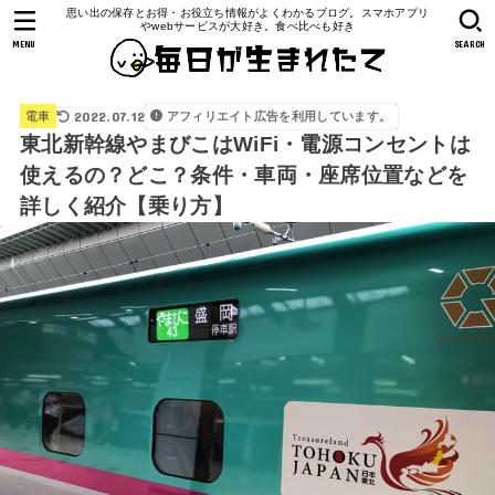
思い出の保存とお得・お役立ち情報がよくわかるブログ。スマホアプリ
やwebサービスが大好き。食べ比べも好き
MENU
SEARCH
2022.07.12
アフィリエイト広告を利用しています。
電車
東北新幹線やまびこはWiFi・電源コンセントは
使えるの？どこ？条件・車両・座席位置などを
詳しく紹介【乗り方】