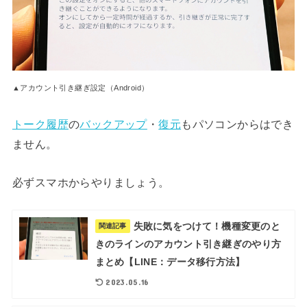
▲アカウント引き継ぎ設定（Android）
トーク履歴
の
バックアップ
・
復元
もパソコンからはでき
ません。
必ずスマホからやりましょう。
失敗に気をつけて！機種変更のと
関連記事
きのラインのアカウント引き継ぎのやり方
まとめ【LINE：データ移行方法】
2023.05.16