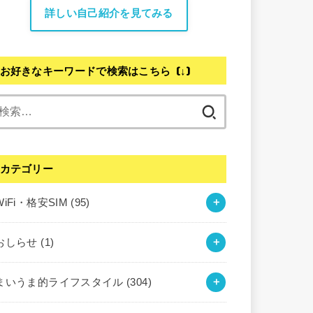
詳しい自己紹介を見てみる
お好きなキーワードで検索はこちら (↓)
検
索:
カテゴリー
WiFi・格安SIM
(95)
おしらせ
(1)
まいうま的ライフスタイル
(304)