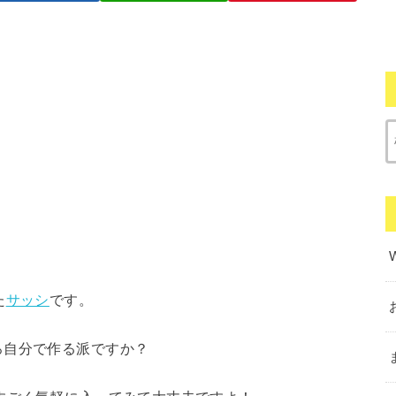
た
サッシ
です。
ろ自分で作る派ですか？