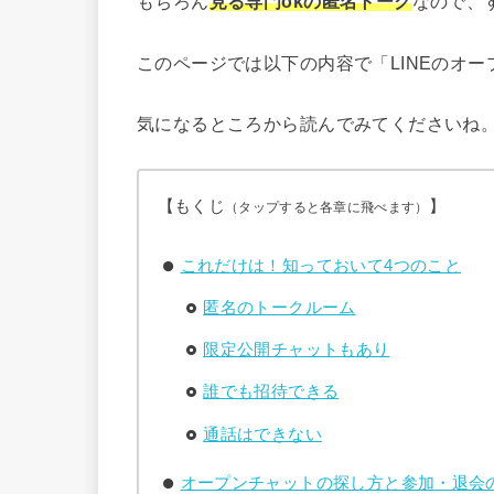
もちろん
見る専門okの匿名トーク
なので、
このページでは以下の内容で「LINEのオ
気になるところから読んでみてくださいね
【もくじ
】
（タップすると各章に飛べます）
これだけは！知っておいて4つのこと
匿名のトークルーム
限定公開チャットもあり
誰でも招待できる
通話はできない
オープンチャットの探し方と参加・退会