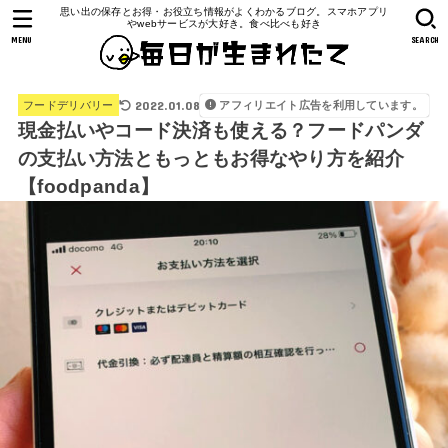
思い出の保存とお得・お役立ち情報がよくわかるブログ。スマホアプリ
やwebサービスが大好き。食べ比べも好き
MENU
SEARCH
2022.01.08
アフィリエイト広告を利用しています。
フードデリバリー
現金払いやコード決済も使える？フードパンダ
の支払い方法ともっともお得なやり方を紹介
【foodpanda】