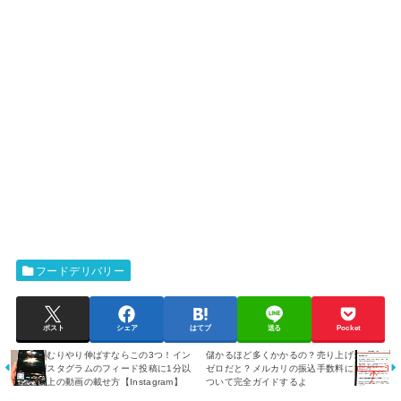
フードデリバリー
ポスト
シェア
はてブ
送る
Pocket
むりやり伸ばすならこの3つ！イン
儲かるほど多くかかるの？売り上げ
スタグラムのフィード投稿に1分以
ゼロだと？メルカリの振込手数料に
上の動画の載せ方【Instagram】
ついて完全ガイドするよ