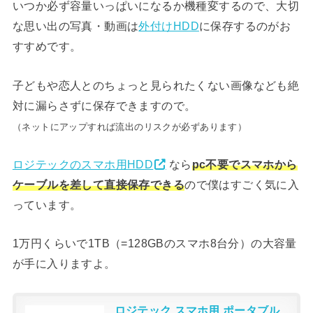
いつか必ず容量いっぱいになるか機種変するので、大切
な思い出の写真・動画は
外付けHDD
に保存するのがお
すすめです。
子どもや恋人とのちょっと見られたくない画像なども絶
対に漏らさずに保存できますので。
（ネットにアップすれば流出のリスクが必ずあります）
ロジテックのスマホ用HDD
なら
pc不要でスマホから
ケーブルを差して直接保存できる
ので僕はすごく気に入
っています。
1万円くらいで1TB（=128GBのスマホ8台分）の大容量
が手に入りますよ。
ロジテック スマホ用 ポータブル