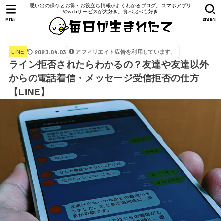
思い出の保存とお得・お役立ち情報がよくわかるブログ。スマホアプリ
やwebサービスが大好き。食べ比べも好き
MENU
SEARCH
2023.04.03
アフィリエイト広告を利用しています。
LINE
ライン拒否されたらわかるの？友達や友達以外
からの電話着信・メッセージ受信拒否の仕方
【LINE】