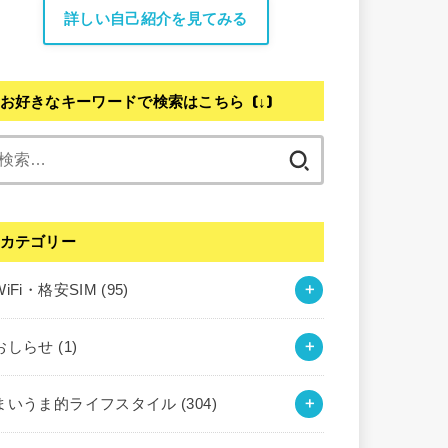
詳しい自己紹介を見てみる
お好きなキーワードで検索はこちら (↓)
検
索:
カテゴリー
WiFi・格安SIM
(95)
おしらせ
(1)
まいうま的ライフスタイル
(304)