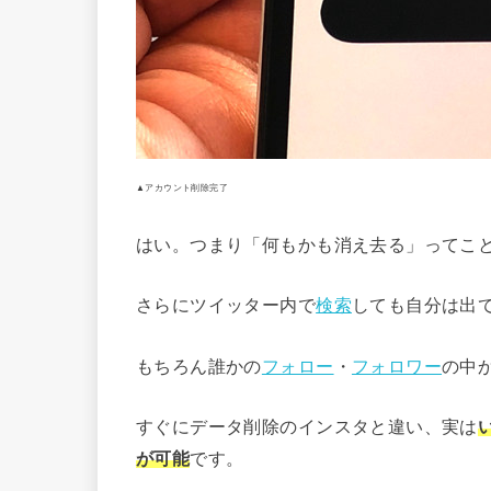
▲アカウント削除完了
はい。つまり「何もかも消え去る」ってこ
さらにツイッター内で
検索
しても自分は出
もちろん誰かの
フォロー
・
フォロワー
の中
すぐにデータ削除のインスタと違い、実は
が可能
です。