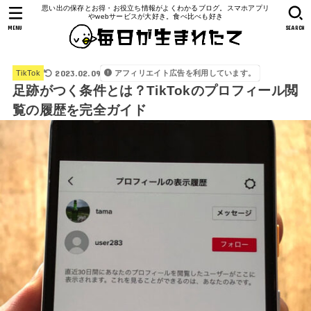
思い出の保存とお得・お役立ち情報がよくわかるブログ。スマホアプリ
やwebサービスが大好き。食べ比べも好き
MENU
SEARCH
2023.02.09
アフィリエイト広告を利用しています。
TikTok
足跡がつく条件とは？TikTokのプロフィール閲
覧の履歴を完全ガイド