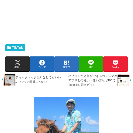
TikTok
ポスト
シェア
はてブ
送る
Pocket
パソコンだと何ができるの？スマホ
ティックトックはidなしでもいい
アプリとの違い・使い方などPCで
の？2つの意味について
TikTokを完全ガイド