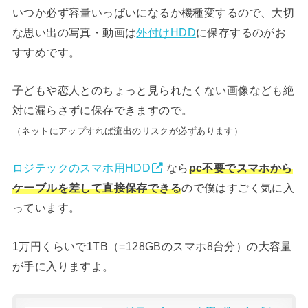
いつか必ず容量いっぱいになるか機種変するので、大切
な思い出の写真・動画は
外付けHDD
に保存するのがお
すすめです。
子どもや恋人とのちょっと見られたくない画像なども絶
対に漏らさずに保存できますので。
（ネットにアップすれば流出のリスクが必ずあります）
ロジテックのスマホ用HDD
なら
pc不要でスマホから
ケーブルを差して直接保存できる
ので僕はすごく気に入
っています。
1万円くらいで1TB（=128GBのスマホ8台分）の大容量
が手に入りますよ。