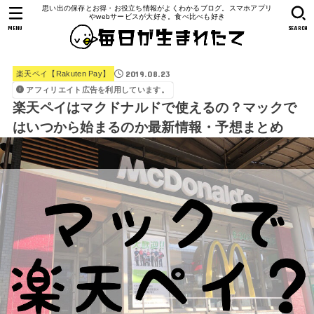
思い出の保存とお得・お役立ち情報がよくわかるブログ。スマホアプリ
やwebサービスが大好き。食べ比べも好き
MENU
SEARCH
2019.08.23
楽天ペイ【Rakuten Pay】
アフィリエイト広告を利用しています。
楽天ペイはマクドナルドで使えるの？マックで
はいつから始まるのか最新情報・予想まとめ