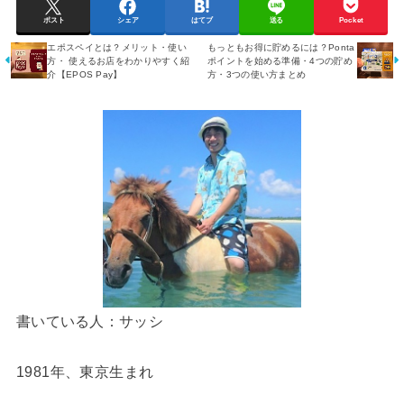
ポスト
シェア
はてブ
送る
Pocket
エポスペイとは？メリット・使い
もっともお得に貯めるには？Ponta
方・ 使えるお店をわかりやすく紹
ポイントを始める準備・4つの貯め
介【EPOS Pay】
方・3つの使い方まとめ
書いている人：サッシ
1981年、東京生まれ