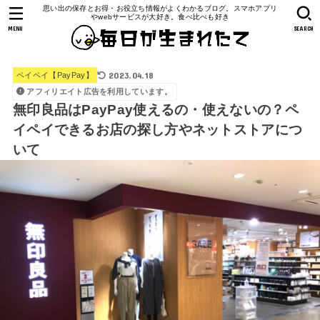
思い出の保存とお得・お役立ち情報がよくわかるブログ。スマホアプリ
やwebサービスが大好き。食べ比べも好き
MENU
SEARCH
2023.04.18
ペイペイ【PayPay】
アフィリエイト広告を利用しています。
無印良品はPayPay使えるの・使えないの？ペ
イペイできるお店の探し方やネットストアにつ
いて