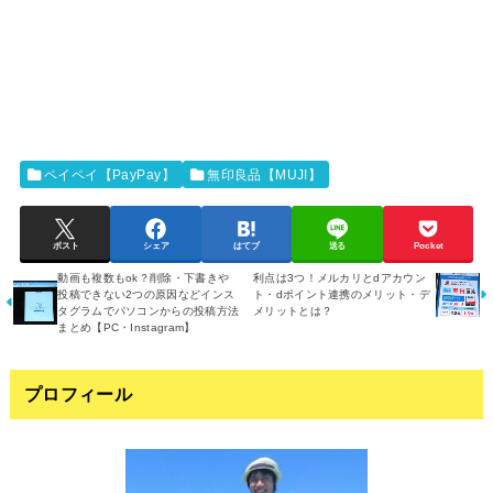
ペイペイ【PayPay】
無印良品【MUJI】
ポスト
シェア
はてブ
送る
Pocket
動画も複数もok？削除・下書きや
利点は3つ！メルカリとdアカウン
投稿できない2つの原因などインス
ト・dポイント連携のメリット・デ
タグラムでパソコンからの投稿方法
メリットとは？
まとめ【PC・Instagram】
プロフィール