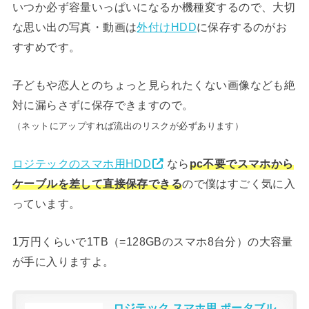
いつか必ず容量いっぱいになるか機種変するので、大切
な思い出の写真・動画は
外付けHDD
に保存するのがお
すすめです。
子どもや恋人とのちょっと見られたくない画像なども絶
対に漏らさずに保存できますので。
（ネットにアップすれば流出のリスクが必ずあります）
ロジテックのスマホ用HDD
なら
pc不要でスマホから
ケーブルを差して直接保存できる
ので僕はすごく気に入
っています。
1万円くらいで1TB（=128GBのスマホ8台分）の大容量
が手に入りますよ。
ロジテック スマホ用 ポータブル