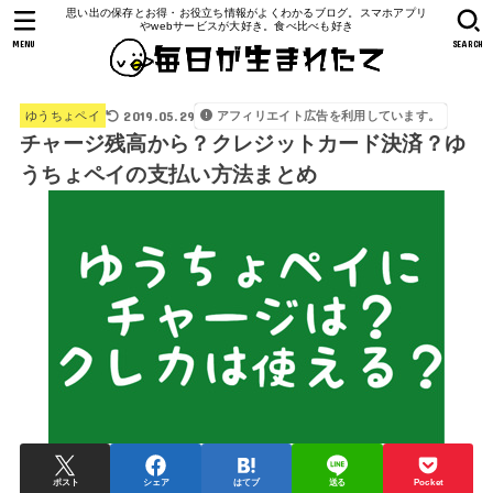
思い出の保存とお得・お役立ち情報がよくわかるブログ。スマホアプリ
やwebサービスが大好き。食べ比べも好き
MENU
SEARCH
2019.05.29
アフィリエイト広告を利用しています。
ゆうちょペイ
チャージ残高から？クレジットカード決済？ゆ
うちょペイの支払い方法まとめ
ポスト
シェア
はてブ
送る
Pocket