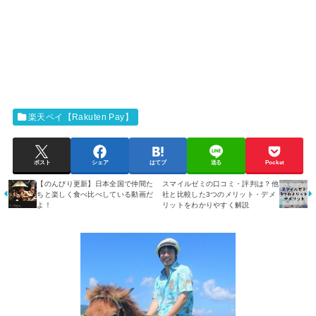
楽天ペイ【Rakuten Pay】
ポスト
シェア
はてブ
送る
Pocket
【のんびり更新】日本全国で仲間た
スマイルゼミの口コミ・評判は？他
ちと楽しく食べ比べしている動画だ
社と比較した3つのメリット・デメ
よ！
リットをわかりやすく解説