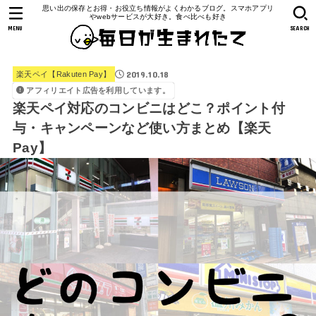
思い出の保存とお得・お役立ち情報がよくわかるブログ。スマホアプリ
やwebサービスが大好き。食べ比べも好き
MENU
SEARCH
2019.10.18
楽天ペイ【Rakuten Pay】
アフィリエイト広告を利用しています。
楽天ペイ対応のコンビニはどこ？ポイント付
与・キャンペーンなど使い方まとめ【楽天
Pay】