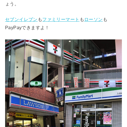
ょう。
セブンイレブン
も
ファミリーマート
も
ローソン
も
PayPayできますよ！