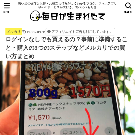
思い出の保存とお得・お役立ち情報がよくわかるブログ。スマホアプリ
やwebサービスが大好き。食べ比べも好き
MENU
SEARCH
2023.09.11
アフィリエイト広告を利用しています。
メルカリ
ログインなしでも買えるの？事前に準備するこ
と・購入の3つのステップなどメルカリでの買
い方まとめ