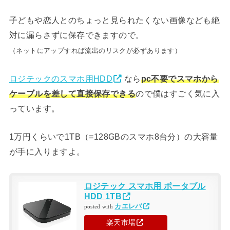
子どもや恋人とのちょっと見られたくない画像なども絶
対に漏らさずに保存できますので。
（ネットにアップすれば流出のリスクが必ずあります）
ロジテックのスマホ用HDD
なら
pc不要でスマホから
ケーブルを差して直接保存できる
ので僕はすごく気に入
っています。
1万円くらいで1TB（=128GBのスマホ8台分）の大容量
が手に入りますよ。
ロジテック スマホ用 ポータブル
HDD 1TB
カエレバ
posted with
楽天市場