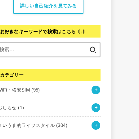
詳しい自己紹介を見てみる
お好きなキーワードで検索はこちら (↓)
検
索:
カテゴリー
WiFi・格安SIM
(95)
おしらせ
(1)
まいうま的ライフスタイル
(304)