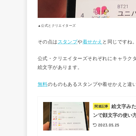
▲公式とクリエイターズ
その点は
スタンプ
や
着せかえ
と同じですね
公式・クリエイターズそれぞれにキャラク
絵文字があります。
無料
のものもあるスタンプや着せかえと違
絵文字み
関連記事
ンで顔文字の使い方
2023.05.25