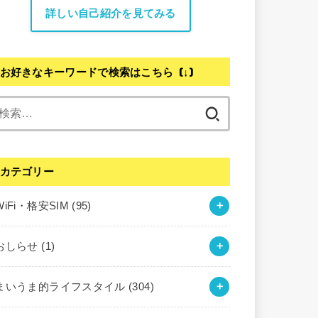
詳しい自己紹介を見てみる
お好きなキーワードで検索はこちら (↓)
検
索:
カテゴリー
WiFi・格安SIM
(95)
おしらせ
(1)
まいうま的ライフスタイル
(304)