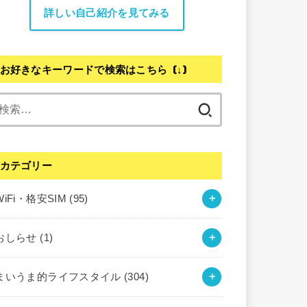
詳しい自己紹介を見てみる
お好きなキーワードで検索はこちら (↓)
検
索:
カテゴリー
WiFi・格安SIM
(95)
おしらせ
(1)
まいうま的ライフスタイル
(304)