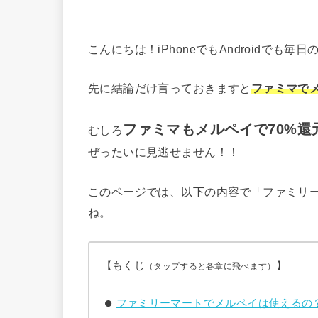
こんにちは！iPhoneでもAndroidでも
先に結論だけ言っておきますと
ファミマで
ファミマもメルペイで70%
むしろ
ぜったいに見逃せません！！
このページでは、以下の内容で「ファミリ
ね。
【もくじ
】
（タップすると各章に飛べます）
ファミリーマートでメルペイは使えるの？