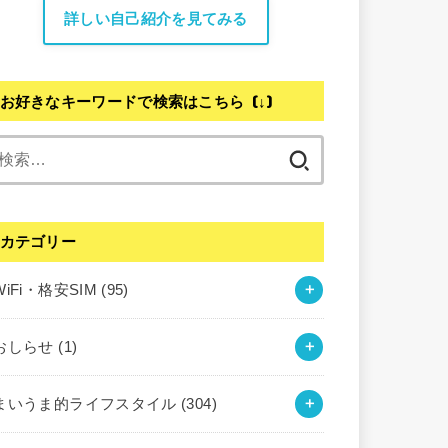
詳しい自己紹介を見てみる
お好きなキーワードで検索はこちら (↓)
検
索:
カテゴリー
WiFi・格安SIM
(95)
おしらせ
(1)
まいうま的ライフスタイル
(304)