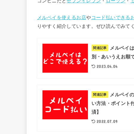
コンビニだと
セブンイレブン
・
ローソン
・
メルペイを使えるお店
や
コード払いできる
りやすく紹介しています。ぜひ読んでみて
メルペイ
関連記事
別・あいうえお順
2023.04.04
メルペイ
関連記事
い方法・ポイント
済】
2022.07.09