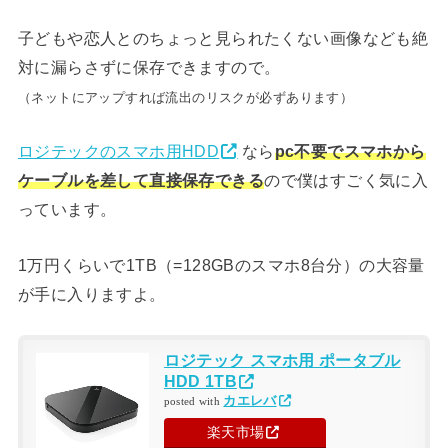
子どもや恋人とのちょっと見られたくない画像なども絶
対に漏らさずに保存できますので。
（ネットにアップすれば流出のリスクが必ずあります）
ロジテックのスマホ用HDD
なら
pc不要でスマホから
ケーブルを差して直接保存できる
ので僕はすごく気に入
っています。
1万円くらいで1TB（=128GBのスマホ8台分）の大容量
が手に入りますよ。
ロジテック スマホ用 ポータブル
HDD 1TB
カエレバ
posted with
楽天市場