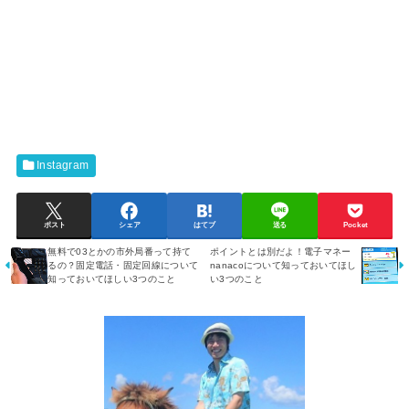
Instagram
ポスト
シェア
はてブ
送る
Pocket
無料で03とかの市外局番って持て
ポイントとは別だよ！電子マネー
るの？固定電話・固定回線について
nanacoについて知っておいてほし
知っておいてほしい3つのこと
い3つのこと