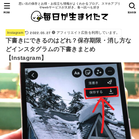
思い出の保存とお得・お役立ち情報がよくわかるブログ。スマホアプリ
やwebサービスが大好き。食べ比べも好き
MENU
SEARCH
2022.05.27
アフィリエイト広告を利用しています。
Instagram
下書きにできるのはどれ？保存期限・消し方な
どインスタグラムの下書きまとめ
【Instagram】