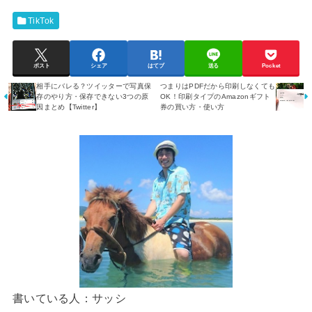
TikTok
ポスト
シェア
はてブ
送る
Pocket
相手にバレる？ツイッターで写真保
つまりはPDFだから印刷しなくても
存のやり方・保存できない3つの原
OK！印刷タイプのAmazonギフト
因まとめ【Twitter】
券の買い方・使い方
書いている人：サッシ