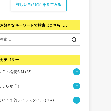
詳しい自己紹介を見てみる
お好きなキーワードで検索はこちら (↓)
検
索:
カテゴリー
WiFi・格安SIM
(95)
おしらせ
(1)
まいうま的ライフスタイル
(304)