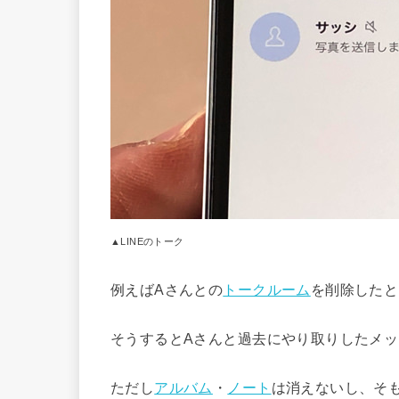
▲LINEのトーク
例えばAさんとの
トークルーム
を削除したと
そうするとAさんと過去にやり取りしたメ
ただし
アルバム
・
ノート
は消えないし、そ