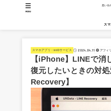
思い出
MENU
スマ
2024.04.11
スマホアプリ・webサービス
アフィ
【iPhone】LINE
復元したいときの対処法【P
Recovery】