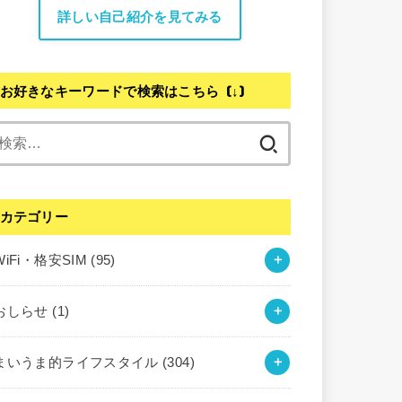
詳しい自己紹介を見てみる
お好きなキーワードで検索はこちら (↓)
検
索:
カテゴリー
WiFi・格安SIM
(95)
おしらせ
(1)
まいうま的ライフスタイル
(304)