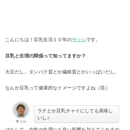
こんにちは！豆乳生活１０年の
サッシ
です。
豆乳と生理の関係って知ってますか？
大豆だし。タンパク質とか繊維質とかいっぱいだし。
なんか豆乳って健康的なイメージですよね（笑）
ラテとか豆乳チャイにしても美味し
いし♪
サッシ
はたして、女性の生理にも良い影響を与えてくれるの