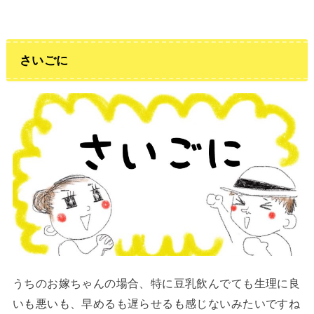
さいごに
うちのお嫁ちゃんの場合、特に豆乳飲んでても生理に良
いも悪いも、早めるも遅らせるも感じないみたいですね