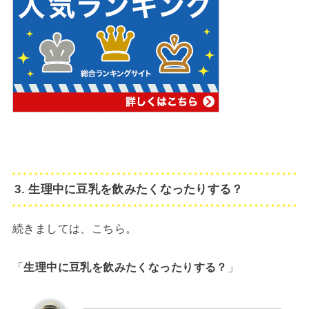
3. 生理中に豆乳を飲みたくなったりする？
続きましては、こちら。
「
生理中に豆乳を飲みたくなったりする？
」