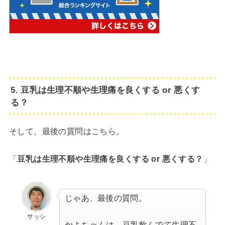
5. 豆乳は生理不順や生理痛を良くする or 悪くす
る？
そして、最後の質問はこちら。
「
豆乳は生理不順や生理痛を良くする or 悪くする？
」
じゃあ、最後の質問。
サッシ
かよちゃんは、豆乳飲んでて生理不