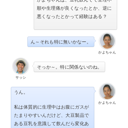
順や生理痛が良くなったとか、逆に
悪くなったとかって経験はある？
ん～それも特に無いかなー。
かよちゃん
そっか～。特に関係ないのね。
サッシ
うん。
かよちゃん
私は体質的に生理中はお腹にガスが
たまりやすいんだけど、大豆製品で
ある豆乳を意識して飲んだら変化あ