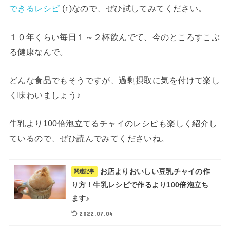
できるレシピ
(↑)なので、ぜひ試してみてください。
１０年くらい毎日１～２杯飲んでて、今のところすこぶ
る健康なんで。
どんな食品でもそうですが、過剰摂取に気を付けて楽し
く味わいましょう♪
牛乳より100倍泡立てるチャイのレシピも楽しく紹介し
ているので、ぜひ読んでみてくださいね。
お店よりおいしい豆乳チャイの作
関連記事
り方！牛乳レシピで作るより100倍泡立ち
ます♪
2022.07.04