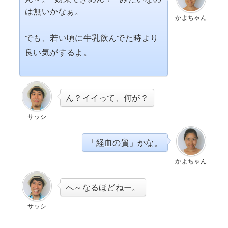
は無いかなぁ。
かよちゃん
でも、若い頃に牛乳飲んでた時より
良い気がするよ。
ん？イイって、何が？
サッシ
「経血の質」かな。
かよちゃん
へ～なるほどねー。
サッシ