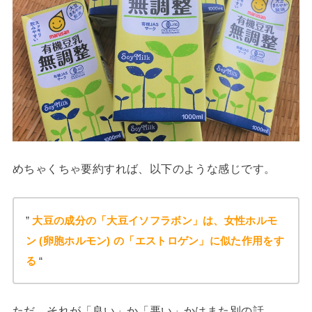
めちゃくちゃ要約すれば、以下のような感じです。
”
大豆の成分の「大豆イソフラボン」は、女性ホルモ
ン (卵胞ホルモン) の「エストロゲン」に似た作用をす
る
“
ただ、それが「良い」か「悪い」かはまた別の話。