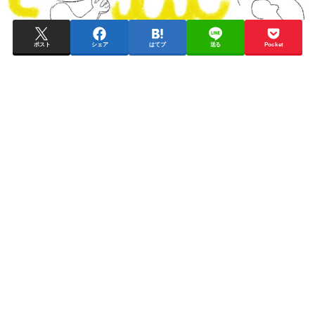
ポスト
シェア
はてブ
送る
Pocket