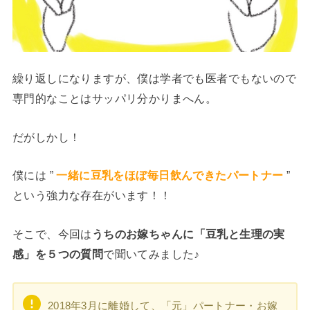
繰り返しになりますが、僕は学者でも医者でもないので
専門的なことはサッパリ分かりまへん。
だがしかし！
僕には ”
一緒に豆乳をほぼ毎日飲んできたパートナー
”
という強力な存在がいます！！
そこで、今回は
うちのお嫁ちゃんに「豆乳と生理の実
感」を５つの質問
で聞いてみました♪
2018年3月に離婚して、「元」パートナー・お嫁