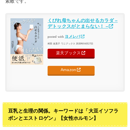
素敵です。
くびれ母ちゃんの出せるカラダ –
デトックスがとまらない！ –
ヨメレバ
posted with
村田 友美子 ワニブックス 2020年04月27日
楽天ブックス
Amazon
豆乳と生理の関係。キーワードは「大豆イソフラ
ボンとエストロゲン」【女性ホルモン】