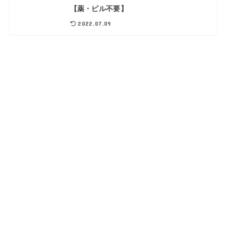
【薬・ピル不要】
2022.07.09