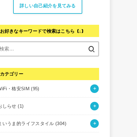
詳しい自己紹介を見てみる
お好きなキーワードで検索はこちら (↓)
検
索:
カテゴリー
WiFi・格安SIM
(95)
おしらせ
(1)
まいうま的ライフスタイル
(304)