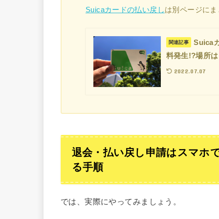
Suicaカードの払い戻し
は別ページにま
Sui
関連記事
料発生!?場所
2022.07.07
退会・払い戻し申請はスマホで1分
る手順
では、実際にやってみましょう。