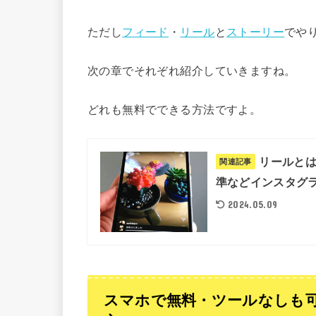
ただし
フィード
・
リール
と
ストーリー
でや
次の章でそれぞれ紹介していきますね。
どれも無料でできる方法ですよ。
リールと
関連記事
準などインスタグラム
2024.05.09
スマホで無料・ツールなしも