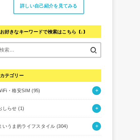
詳しい自己紹介を見てみる
お好きなキーワードで検索はこちら (↓)
検
索:
カテゴリー
WiFi・格安SIM
(95)
おしらせ
(1)
まいうま的ライフスタイル
(304)