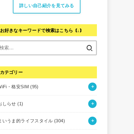
詳しい自己紹介を見てみる
お好きなキーワードで検索はこちら (↓)
検
索:
カテゴリー
WiFi・格安SIM
(95)
おしらせ
(1)
まいうま的ライフスタイル
(304)