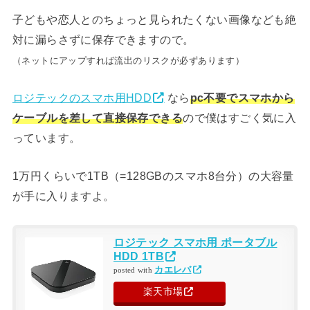
子どもや恋人とのちょっと見られたくない画像なども絶
対に漏らさずに保存できますので。
（ネットにアップすれば流出のリスクが必ずあります）
ロジテックのスマホ用HDD
なら
pc不要でスマホから
ケーブルを差して直接保存できる
ので僕はすごく気に入
っています。
1万円くらいで1TB（=128GBのスマホ8台分）の大容量
が手に入りますよ。
ロジテック スマホ用 ポータブル
HDD 1TB
カエレバ
posted with
楽天市場