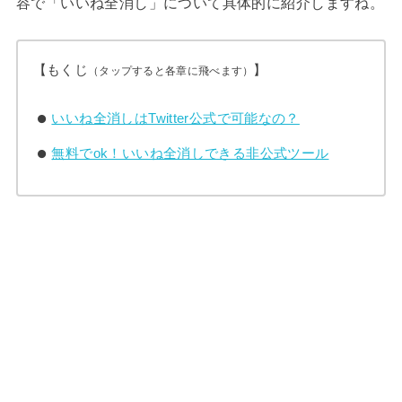
容で「いいね全消し」について具体的に紹介しますね。
【もくじ
】
（タップすると各章に飛べます）
いいね全消しはTwitter公式で可能なの？
無料でok！いいね全消しできる非公式ツール