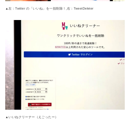
▲左：Twitter の「いいね」を一括削除！,右：TweetDeleter
▲いいねクリーナー（えごったー）