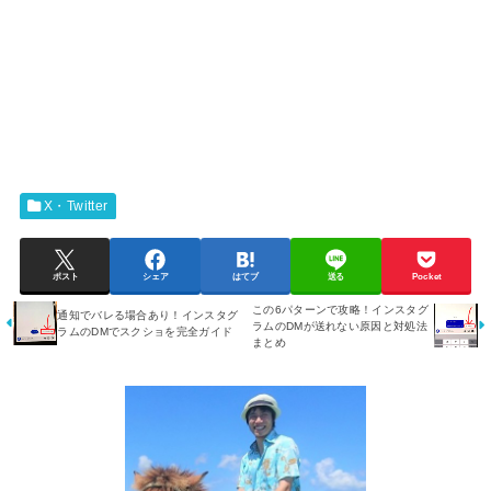
X・Twitter
ポスト
シェア
はてブ
送る
Pocket
この6パターンで攻略！インスタグ
通知でバレる場合あり！インスタグ
ラムのDMが送れない原因と対処法
ラムのDMでスクショを完全ガイド
まとめ