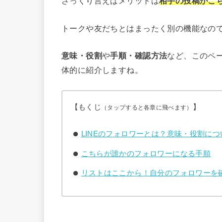
ざっくり言えばメリットは
相手の投稿がこ
トークや友だちとはまったく別の機能なの
意味・役割
や
手順・確認方法
など、このペー
体的に紹介しますね。
【もくじ
】
（タップすると各章に飛べます）
LINEのフォロワーとは？意味・役割につ
こちらが誰かのフォロワーになる手順
リストはここから！自分のフォロワーを