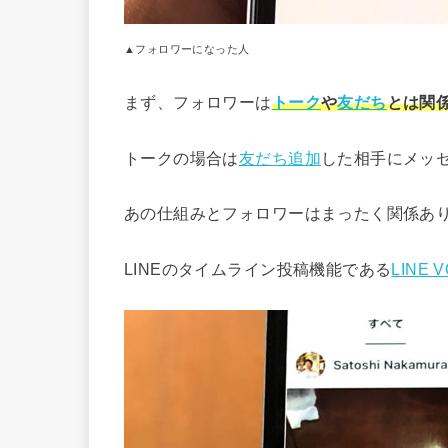
▲フォロワーになった人
まず、フォロワーは
トーク
や
友だち
とは関
トークの場合は
友だち追加
した相手にメッ
あの仕組みとフォロワーはまったく関係あ
LINEのタイムライン投稿機能である
LINE 