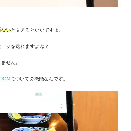
係ない
と覚えるといいですよ。
セージを送れますよね？
りません。
VOOM
についての機能なんです。