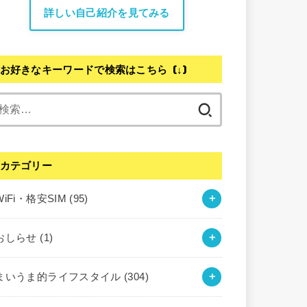
詳しい自己紹介を見てみる
お好きなキーワードで検索はこちら (↓)
検
索:
カテゴリー
WiFi・格安SIM
(95)
おしらせ
(1)
まいうま的ライフスタイル
(304)