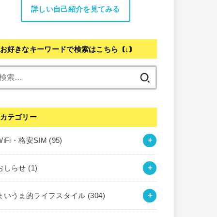
詳しい自己紹介を見てみる
お好きなキーワードで検索はこちら (↓)
検
索:
カテゴリー
WiFi・格安SIM
(95)
おしらせ
(1)
まいうま的ライフスタイル
(304)