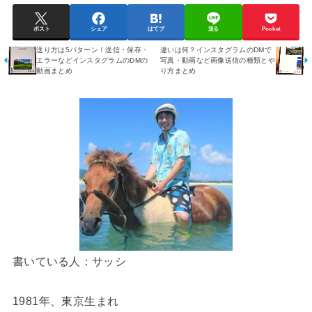
ポスト
シェア
はてブ
送る
Pocket
送り方は5パターン！送信・保存・
違いは何？インスタグラムのDMで
エラーなどインスタグラムのDMの
写真・動画など画像送信の種類とや
動画まとめ
り方まとめ
書いている人：サッシ
1981年、東京生まれ