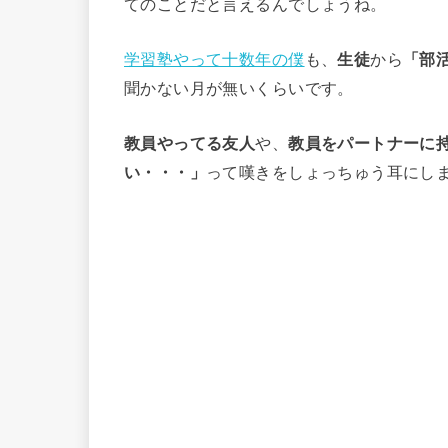
てのことだと言えるんでしょうね。
学習塾やって十数年の僕
も、
生徒
から
「部
聞かない月が無いくらいです。
教員やってる友人
や、
教員をパートナーに
い・・・」
って嘆きをしょっちゅう耳にし