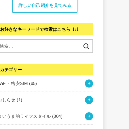
詳しい自己紹介を見てみる
お好きなキーワードで検索はこちら (↓)
検
索:
カテゴリー
WiFi・格安SIM
(95)
おしらせ
(1)
まいうま的ライフスタイル
(304)