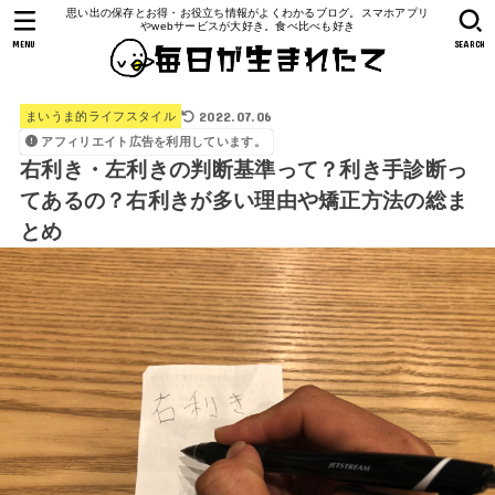
思い出の保存とお得・お役立ち情報がよくわかるブログ。スマホアプリ
やwebサービスが大好き。食べ比べも好き
MENU
SEARCH
2022.07.06
まいうま的ライフスタイル
アフィリエイト広告を利用しています。
右利き・左利きの判断基準って？利き手診断っ
てあるの？右利きが多い理由や矯正方法の総ま
とめ