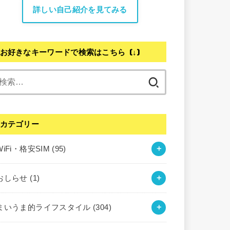
詳しい自己紹介を見てみる
お好きなキーワードで検索はこちら (↓)
検
索:
カテゴリー
WiFi・格安SIM
(95)
おしらせ
(1)
まいうま的ライフスタイル
(304)