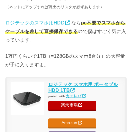
（ネットにアップすれば流出のリスクが必ずあります）
ロジテックのスマホ用HDD
なら
pc不要でスマホから
ケーブルを差して直接保存できる
ので僕はすごく気に入
っています。
1万円くらいで1TB（=128GBのスマホ8台分）の大容量
が手に入りますよ。
ロジテック スマホ用 ポータブル
HDD 1TB
カエレバ
posted with
楽天市場
Amazon