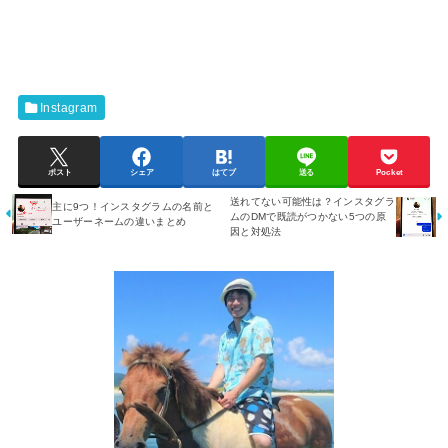
Instagram
ポスト
シェア
はてブ
送る
Pocket
送れてない可能性は？インスタグラ
主に9つ！インスタグラムの名前と
ムのDMで既読がつかない5つの原
ユーザーネームの違いまとめ
因と対処法