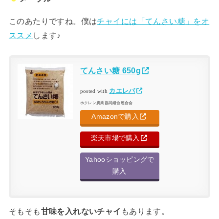
このあたりですね。僕は
チャイには「てんさい糖」をオ
ススメ
します♪
てんさい糖 650g
カエレバ
posted with
ホクレン農業協同組合連合会
Amazonで購入
楽天市場で購入
Yahooショッピングで
購入
そもそも
甘味を入れないチャイ
もあります。