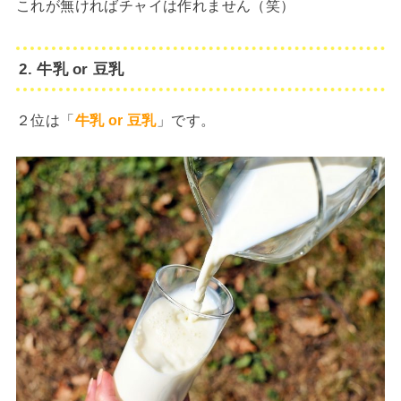
これが無ければチャイは作れません（笑）
2. 牛乳 or 豆乳
２位は「
牛乳 or 豆乳
」です。