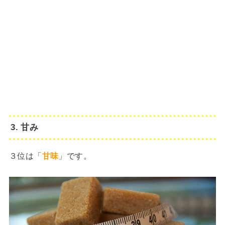
3. 甘み
３位は「
甘味
」です。