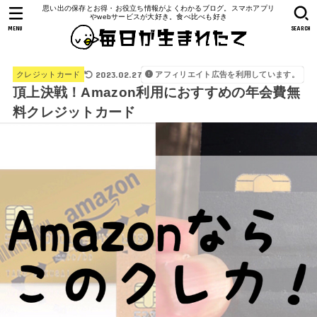
思い出の保存とお得・お役立ち情報がよくわかるブログ。スマホアプリ
やwebサービスが大好き。食べ比べも好き
MENU
SEARCH
2023.02.27
アフィリエイト広告を利用しています。
クレジットカード
頂上決戦！Amazon利用におすすめの年会費無
料クレジットカード