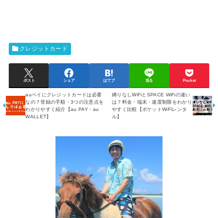
クレジットカード
ポスト
シェア
はてブ
送る
Pocket
auペイにクレジットカードは必要
縛りなしWiFiとSPACE WiFiの違い
なの？登録の手順・3つの注意点を
は？料金・端末・速度制限をわかり
わかりやすく紹介【au PAY・au
やすく比較【ポケットWiFiレンタ
WALLET】
ル】