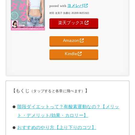
ヨメレバ
posted with
村田 友美子 扶桑社 2020年06月26日
楽天ブックス
Amazon
Kindle
【もくじ
】
（タップすると各章に飛べます）
階段ダイエットって？有酸素運動なの？【メリッ
ト・デメリット/効果・カロリー】
おすすめのやり方【上り下りのコツ】