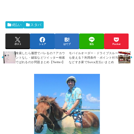
d払い
スタバ
ポスト
シェア
はてブ
送る
Pocket
検索したら履歴でバレるの？アカウ
モバイルオーダー・ドライブスルー
ントなし・鍵垢などツイッター検索
も使える？利用条件・ポイント付与
でばれるのか問題まとめ【Twitter】
などすき家でSuica支払いまとめ