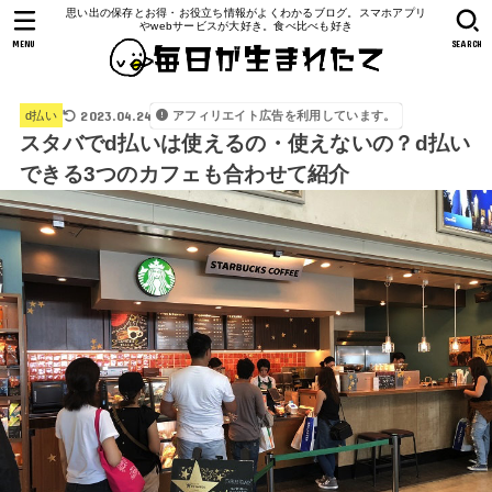
思い出の保存とお得・お役立ち情報がよくわかるブログ。スマホアプリ
やwebサービスが大好き。食べ比べも好き
MENU
SEARCH
2023.04.24
アフィリエイト広告を利用しています。
d払い
スタバでd払いは使えるの・使えないの？d払い
できる3つのカフェも合わせて紹介